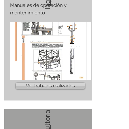
Manuales de operación y
mantenimiento
Ver trabajos realizados
Consultoría